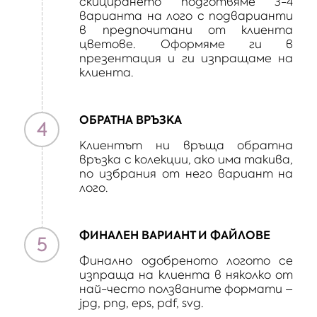
скицирането подготвяме 3-4
варианта на лого с подварианти
в предпочитани от клиента
цветове. Оформяме ги в
презентация и ги изпращаме на
клиента.
ОБРАТНА ВРЪЗКА
4
Клиентът ни връща обратна
връзка с колекции, ако има такива,
по избрания от него вариант на
лого.
ФИНАЛЕН ВАРИАНТ И ФАЙЛОВЕ
5
Финално одобреното логото се
изпраща на клиента в няколко от
най-често ползваните формати –
jpg, png, eps, pdf, svg.