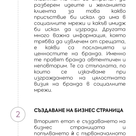
разберем идеите и желанията
клиента за това какво
присъствие би искал да има в
социалните мрежи и какъв имидж
би искал да изгради. Другата
много важна информация, която
трябва да извлечем от срещата,
е какви са посланията и
ценностите на бранда. Именно
те правят бранда автентичен и
неповторим. Те са стъпалата, по
които се изкачваме при
изграждането на цялостната
визия на бранда в социалните
мрежи.
СЪЗДАВАНЕ НА БИЗНЕС СТРАНИЦА
2
Вторият етап е създаването на
бизнес страницата и
попълването ѝ с първоначалното