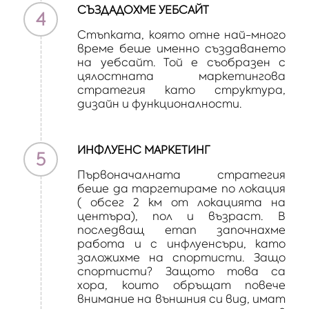
СЪЗДАДОХМЕ УЕБСАЙТ
4
Стъпката, която отне най-много
време беше именно създаването
на уебсайт. Той е съобразен с
цялостната маркетингова
стратегия като структура,
дизайн и функционалности.
ИНФЛУЕНС МАРКЕТИНГ
5
Първоначалната стратегия
беше да таргетираме по локация
( обсег 2 км от локацията на
центъра), пол и възраст. В
последващ етап започнахме
работа и с инфлуенсъри, като
заложихме на спортисти. Защо
спортисти? Защото това са
хора, които обръщат повече
внимание на външния си вид, имат