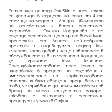
Естетичен център PureSkin е идея, която
се заражда в сърцето на една от 4-те
столици на модата – Лондон. Желанието
на основателя и водещ естетичен
терапевт – Юлияна Йорданова е да
създаде естетичен център от висок клас,
пренасяйки от Лондон най-добрите
практики и индивидуален подход към
клиента, като добави нещо новаторско в
обслужването и в цялостната концепция
за грижата към клиента.
Предизвикателствата, пред които се
изправихме в процеса на създаване и
имплементиране на маркетинговата
стратегия бяха свързани преди всичко с
това, че трябваше да наложим съвсем нов
бранд на много конкурентен пазара,
какъвто е секторът с естетични
процедури и услуги в София.