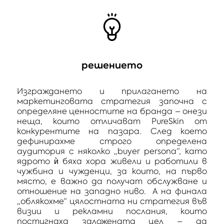
решението
Изграждането и прилагането на
маркетинговата стратегия започна с
определяне ценностите на бранда – онези
неща, които отличават PureSkin от
конкурентите на пазара. След което
дефинирахме строго определена
аудитория с няколко „buyer persona“, като
ядрото ѝ бяха хора живели и работили в
чужбина и чужденци, за които, на първо
място, е важно да получат обслужване и
отношение на западно ниво. А на финала
„облякохме“ цялостната ни стратегия във
визии и рекламни послания, които
постигнаха заложената цел – да