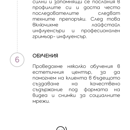
силни и запомнящи се послания в
профилите си и доста често
последователите следват
техните препоръки. След това
включихме лайфстайл
инфлуенсъри и професионален
гримьор- инфлуенсър.
ОБУЧЕНИЯ
6
Проведохме няколко обучения в
естетичния център, за да
помогнем на клиента в бъдещото
създаване на качествено
съдържание под формата на
видеа и снимки за социалните
мрежи.