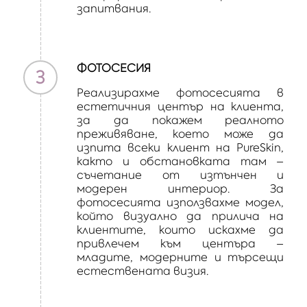
запитвания.
ФОТОСЕСИЯ
3
Реализирахме фотосесията в
естетичния център на клиента,
за да покажем реалното
преживяване, което може да
изпита всеки клиент на PureSkin,
както и обстановката там –
съчетание от изтънчен и
модерен интериор. За
фотосесията използвахме модел,
който визуално да прилича на
клиентите, които искахме да
привлечем към центъра –
младите, модерните и търсещи
естествената визия.