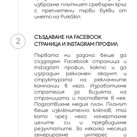
избрахме плътният сребърен кръг
с преплетени първи букви от
името на PureSkin.
СЪЗДАВАНЕ НА FACEBOOK
2
СТРАНИЦА И INSTAGRAM ПРОФИЛ
Първата ни задача беше да
създадем Facebook страница и
Instagram профил, както и да
изградим рекламен акаунт и
структурата на рекламните
кампании в него. Изработихме
стратегия за визията на
страницата и постовете в нея.
Подготвихме медия план. Планът
беше изключително ключов, тъй
като чрез него начертахме
целите си и предвидихме
резултатите. За няколко месеца
генерирахме интерес и